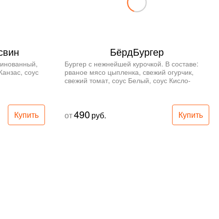
свин
БёрдБургер
инованный, 
Бургер с нежнейшей курочкой. В составе: 
анзас, соус 
рваное мясо цыпленка, свежий огурчик, 
свежий томат, соус Белый, соус Кисло-
сладкий, булка. Размер L и XL.
490
Купить
Купить
от
руб.