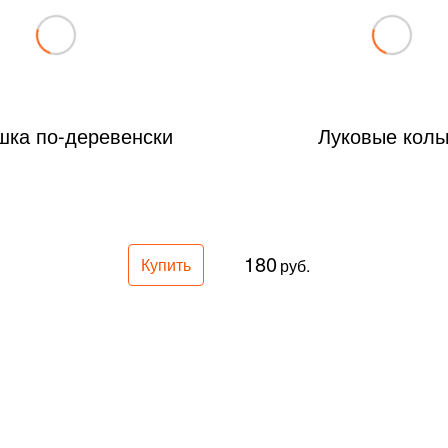
шка по-деревенски
Луковые коль
180
Купить
руб.