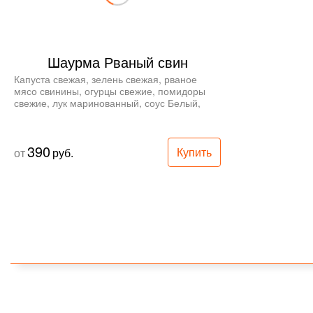
Шаурма Рваный свин
Капуста свежая, зелень свежая, рваное 
мясо свинины, огурцы свежие, помидоры 
свежие, лук маринованный, соус Белый, 
соус Канзас, соус Алабама, лаваш.
390
Купить
от
руб.