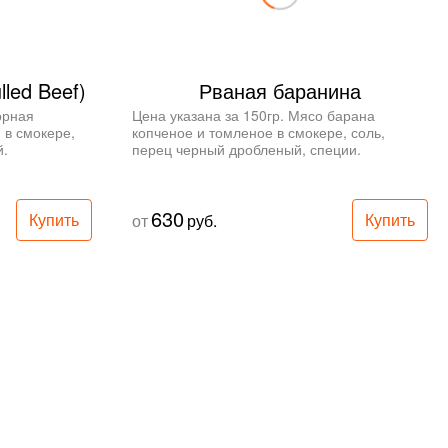
led Beef)
Рваная баранина
рная 
Цена указана за 150гр. Мясо барана 
в смокере, 
копченое и томленое в смокере, соль, 
й.
перец черный дробленый, специи.
630
Купить
Купить
от
руб.