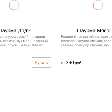
Шаурма Додж
Шаурма Мясо
я, огурец свежий, помидор 
Рваное мясо цыплёнка, пригот
ь свежая, лук маринованный, 
смокере, капуста свежая, зелен
на, соусы, Белый, Канзас, 
свежий, помидор свежий, лук 
аш.
маринованный, соус белый, соу
соус Алабама, лаваш.
390
Купить
от
руб.