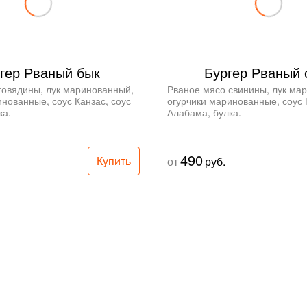
гер Рваный бык
Бургер Рваный 
говядины, лук маринованный, 
Рваное мясо свинины, лук мар
нованные, соус Канзас, соус 
огурчики маринованные, соус К
ка.
Алабама, булка.
490
Купить
от
руб.