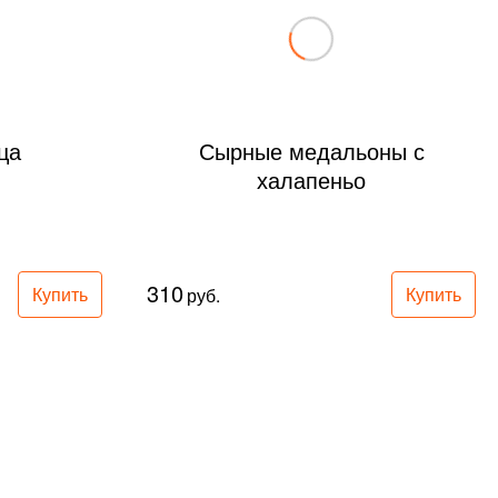
ца
Сырные медальоны с
халапеньо
310
Купить
Купить
руб.