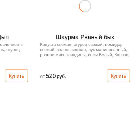
Цып
Шаурма Рваный бык
овленное в 
Капуста свежая, огурец свежий, помидор 
ь, огурец 
свежий, зелень свежая, лук маринованный, 
рваное мясо говядины, сосы Белый, Канзас, 
с Канзас, 
Алабама, лаваш.
520
Купить
Купить
от
руб.