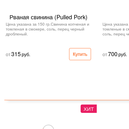
Рваная свинина (Pulled Pork)
Цена указана за 150 гр.Свинина копченая и 
Цена указана 
томленая в смокере, соль, перец черный 
томленые в с
дробленый.
соль, перец 
315
700
Купить
от
руб.
от
руб.
ХИТ