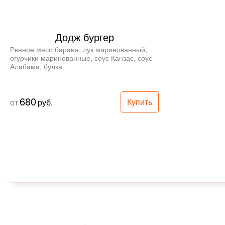
Додж бургер
Рваное мясо барана, лук маринованный, 
огурчики маринованные, соус Канзас, соус 
Алабама, булка.
680
Купить
от
руб.