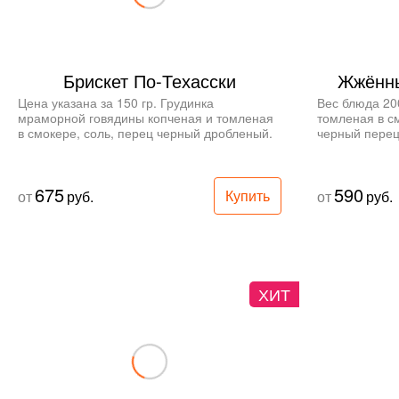
Брискет По-Техасски
Жжённы
Цена указана за 150 гр. Грудинка 
Вес блюда 20
мраморной говядины копченая и томленая 
томленая в см
в смокере, соль, перец черный дробленый.
черный перец
675
590
Купить
от
руб.
от
руб.
ХИТ