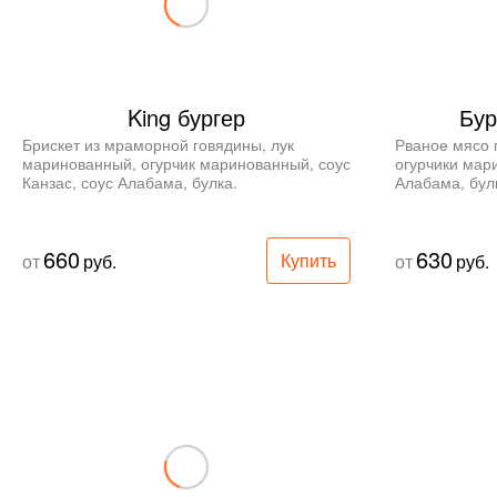
King бургер
Бур
Брискет из мраморной говядины, лук 
Рваное мясо 
маринованный, огурчик маринованный, соус 
огурчики мари
Канзас, соус Алабама, булка.
Алабама, бул
660
630
Купить
от
руб.
от
руб.