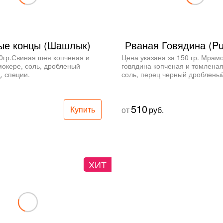
е концы (Шашлык)
Рваная Говядина (Pul
0гр.Свиная шея копченая и 
Цена указана за 150 гр. Мрамо
окере, соль, дробленый 
говядина копченая и томленая 
, специи.
соль, перец черный дроблены
510
Купить
от
руб.
ХИТ