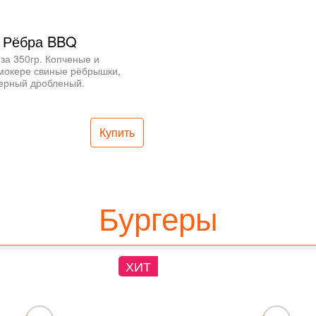
Рёбра BBQ
за 350гр. Копченые и 
мокере свиные рёбрышки, 
черный дробленый.
Купить
Бургеры
ХИТ